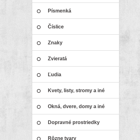
Písmenká
Číslice
Znaky
Zvieratá
Ľudia
Kvety, listy, stromy a iné
Okná, dvere, domy a iné
Dopravné prostriedky
Rôzne tvary