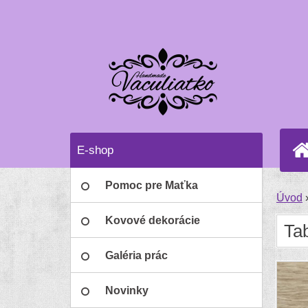
E-shop
Pomoc pre Maťka
Úvod
Kovové dekorácie
Ta
Galéria prác
Novinky