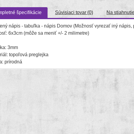
pletné špecifikácie
Súvisiaci tovar (0)
Na stiahnuti
ený nápis - tabuľka - nápis Domov (Možnosť vyrezať iný nápis,
osť: 6x3cm (môže sa meniť +/- 2 milimetre)
ka: 3mm
riál: topoľová preglejka
a: prírodná