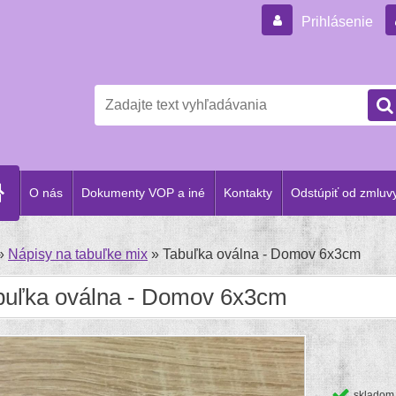
Prihlásenie
O nás
Dokumenty VOP a iné
Kontakty
Odstúpiť od zmluvy
»
Nápisy na tabuľke mix
»
Tabuľka oválna - Domov 6x3cm
buľka oválna - Domov 6x3cm
skladom