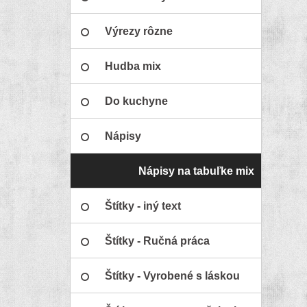
Výrezy rôzne
Hudba mix
Do kuchyne
Nápisy
Nápisy na tabuľke mix
Štítky - iný text
Štítky - Ručná práca
Štítky - Vyrobené s láskou