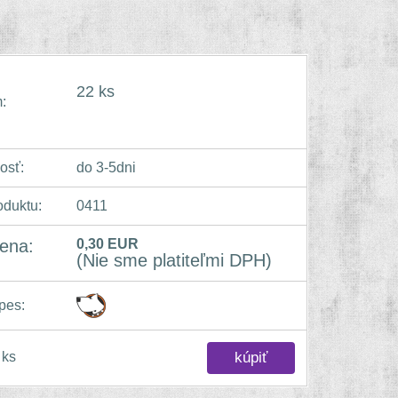
22 ks
:
osť:
do 3-5dni
oduktu:
0411
ena:
0,30 EUR
(Nie sme platiteľmi DPH)
pes:
ks