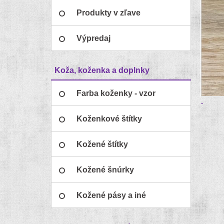
Produkty v zľave
Výpredaj
Koža, koženka a doplnky
Farba koženky - vzor
Koženkové štítky
Kožené štítky
Kožené šnúrky
Kožené pásy a iné