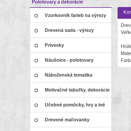
Polotovary a dekorácie
Kom
Vzorkovník farieb na výrezy
Drev
Drevená sada - výrezy
Veľk
Prívesky
Hrúb
Mate
Náušnice - polotovary
Farb
Náboženská tematika
Motivačné tabuľky, dekorácie
Učebné pomôcky, hry a iné
Drevené maľovanky